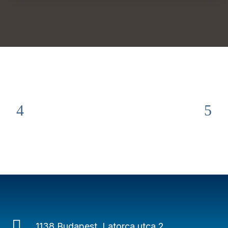

1138 Budapest, Latorca utca 2.