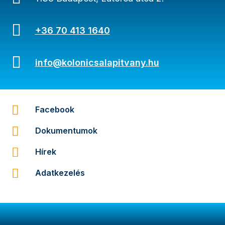

+36 70 413 1640

info@kolonicsalapitvany.hu

Facebook

Dokumentumok

Hírek

Adatkezelés