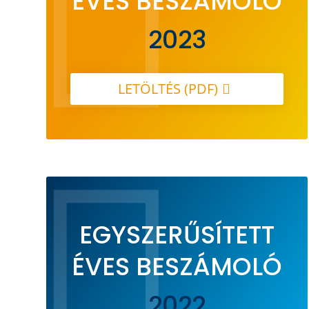

ÉVES BESZÁMOLÓ
2023
LETÖLTÉS (PDF)

EGYSZERŰSÍTETT
ÉVES BESZÁMOLÓ
2022