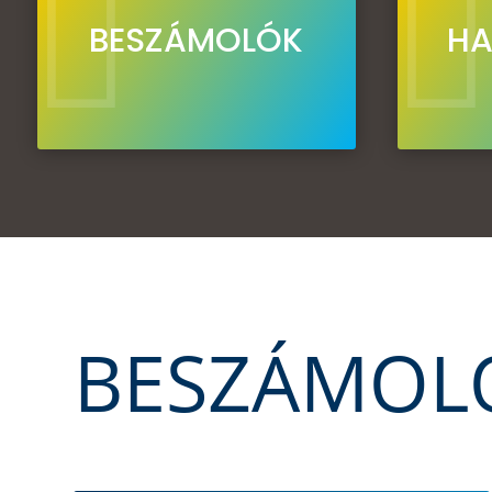


BESZÁMOLÓK
HA
BESZÁMOL