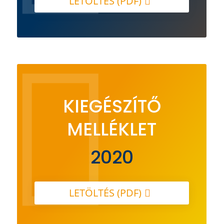
LETÖLTÉS (PDF)

KIEGÉSZÍTŐ
MELLÉKLET
2020
LETÖLTÉS (PDF)