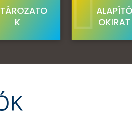

TÁROZATO
ALAPÍT
K
OKIRAT
ÓK