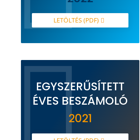
LETÖLTÉS (PDF)

EGYSZERŰSÍTETT
ÉVES BESZÁMOLÓ
2021