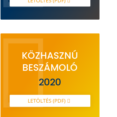
LETÖLTÉS (PDF)

KÖZHASZNÚ
BESZÁMOLÓ
2020
LETÖLTÉS (PDF)