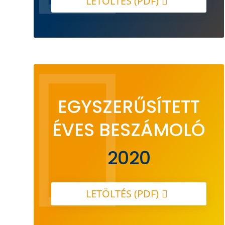
LETÖLTÉS (PDF)

EGYSZERŰSÍTETT
ÉVES BESZÁMOLÓ
2020
LETÖLTÉS (PDF)