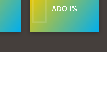

Ó
ADÓ 1%