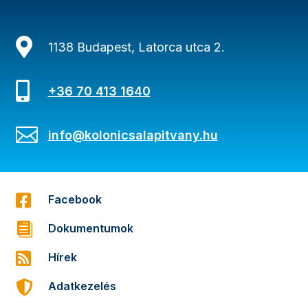

1138 Budapest, Latorca utca 2.

+36 70 413 1640

info@kolonicsalapitvany.hu

Facebook

Dokumentumok

Hírek

Adatkezelés