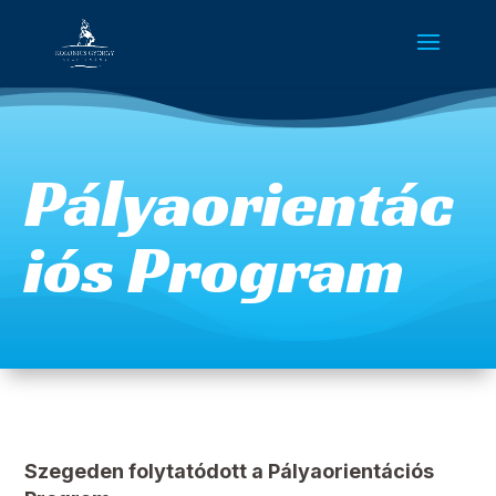
Pályaorientác
iós Program
Szegeden folytatódott a Pályaorientációs