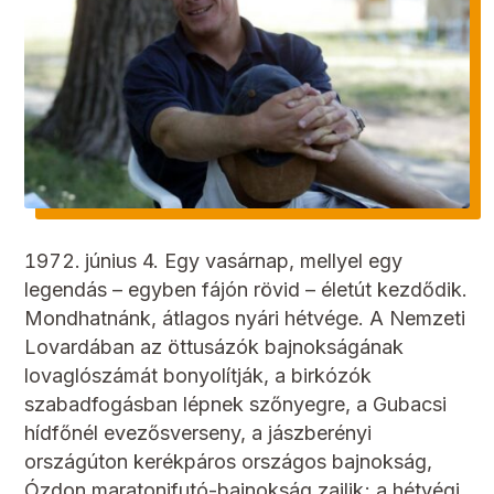
június 4. Egy vasárnap, mellyel egy
legendás – egyben fájón rövid – életút kezdődik.
Mondhatnánk, átlagos nyári hétvége. A Nemzeti
Lovardában az öttusázók bajnokságának
lovaglószámát bonyolítják, a birkózók
szabadfogásban lépnek szőnyegre, a Gubacsi
hídfőnél evezősverseny, a jászberényi
országúton kerékpáros országos bajnokság,
Ózdon maratonifutó-bajnokság zajlik; a hétvégi