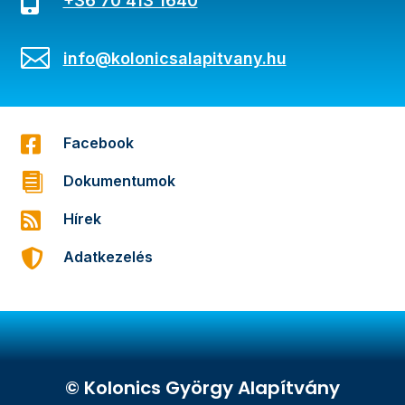
+36 70 413 1640

info@kolonicsalapitvany.hu

Facebook

Dokumentumok

Hírek

Adatkezelés
© Kolonics György Alapítvány