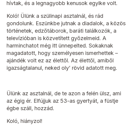
hívtak, és a legnagyobb kenusok egyike volt.
Koló! Ülünk a szülinapi asztalnál, és rád
gondolunk. Eszünkbe jutnak a diadalok, a közös
történetek, edzőtáborok, baráti találkozók, a
televízióban is közvetített győzelmeid. A
harminchatot még itt ünnepelted. Sokaknak
magadatott, hogy személyesen ismerhettek –
ajándék volt ez az élettől. Az élettől, amiből
igazságtalanul, neked oly’ rövid adatott meg.
Ülünk az asztalnál, de te azon a felén ülsz, ami
az égig ér. Elfújjuk az 53-as gyertyát, a füstje
égbe száll, hozzád.
Koló, hiányzol!