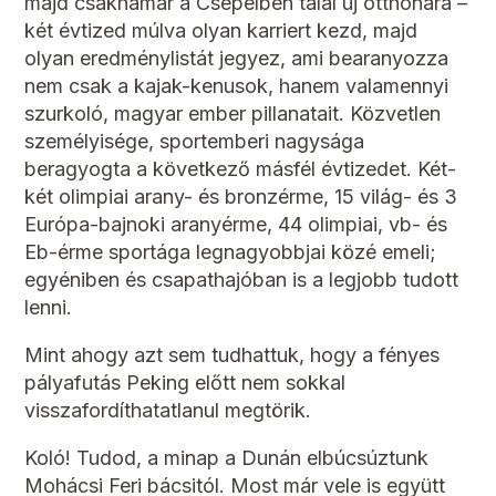
majd csakhamar a Csepelben talál új otthonára –
két évtized múlva olyan karriert kezd, majd
olyan eredménylistát jegyez, ami bearanyozza
nem csak a kajak-kenusok, hanem valamennyi
szurkoló, magyar ember pillanatait. Közvetlen
személyisége, sportemberi nagysága
beragyogta a következő másfél évtizedet. Két-
két olimpiai arany- és bronzérme, 15 világ- és 3
Európa-bajnoki aranyérme, 44 olimpiai, vb- és
Eb-érme sportága legnagyobbjai közé emeli;
egyéniben és csapathajóban is a legjobb tudott
lenni.
Mint ahogy azt sem tudhattuk, hogy a fényes
pályafutás Peking előtt nem sokkal
visszafordíthatatlanul megtörik.
Koló! Tudod, a minap a Dunán elbúcsúztunk
Mohácsi Feri bácsitól. Most már vele is együtt