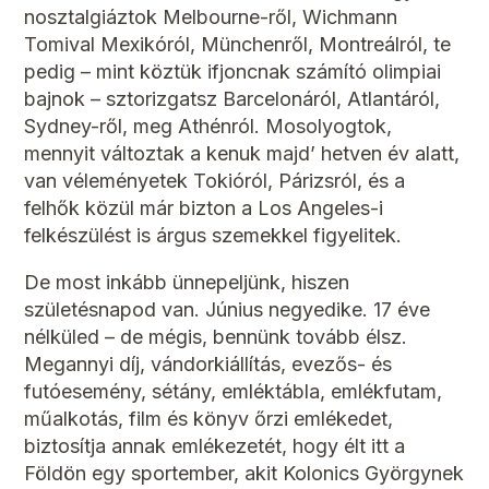
nosztalgiáztok Melbourne-ről, Wichmann
Tomival Mexikóról, Münchenről, Montreálról, te
pedig – mint köztük ifjoncnak számító olimpiai
bajnok – sztorizgatsz Barcelonáról, Atlantáról,
Sydney-ről, meg Athénról. Mosolyogtok,
mennyit változtak a kenuk majd’ hetven év alatt,
van véleményetek Tokióról, Párizsról, és a
felhők közül már bizton a Los Angeles-i
felkészülést is árgus szemekkel figyelitek.
De most inkább ünnepeljünk, hiszen
születésnapod van. Június negyedike. 17 éve
nélküled – de mégis, bennünk tovább élsz.
Megannyi díj, vándorkiállítás, evezős- és
futóesemény, sétány, emléktábla, emlékfutam,
műalkotás, film és könyv őrzi emlékedet,
biztosítja annak emlékezetét, hogy élt itt a
Földön egy sportember, akit Kolonics Györgynek