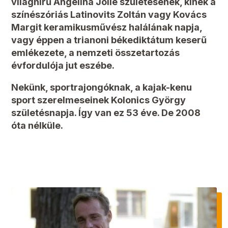
világhírű Angelina Jolie születésének, kinek a
színészóriás Latinovits Zoltán vagy Kovács
Margit keramikusművész halálának napja,
vagy éppen a trianoni békediktátum keserű
emlékezete, a nemzeti összetartozás
évfordulója jut eszébe.
Nekünk, sportrajongóknak, a kajak-kenu
sport szerelmeseinek Kolonics György
születésnapja. Így van ez 53 éve. De 2008
óta nélküle.