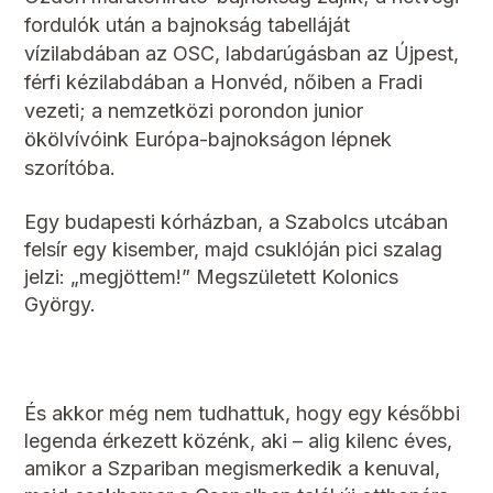
fordulók után a bajnokság tabelláját
vízilabdában az OSC, labdarúgásban az Újpest,
férfi kézilabdában a Honvéd, nőiben a Fradi
vezeti; a nemzetközi porondon junior
ökölvívóink Európa-bajnokságon lépnek
szorítóba.
Egy budapesti kórházban, a Szabolcs utcában
felsír egy kisember, majd csuklóján pici szalag
jelzi: „megjöttem!” Megszületett Kolonics
György.
És akkor még nem tudhattuk, hogy egy későbbi
legenda érkezett közénk, aki – alig kilenc éves,
amikor a Szpariban megismerkedik a kenuval,