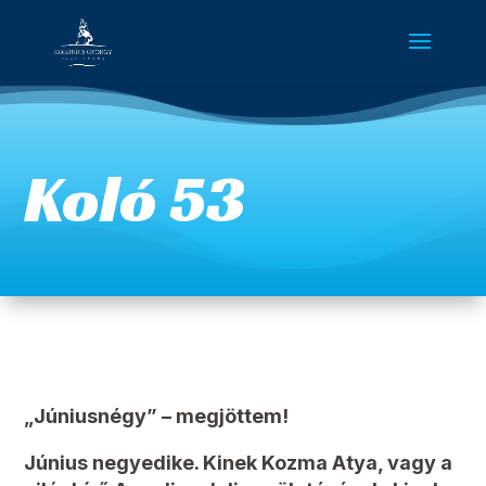
Koló 53
„Júniusnégy” – megjöttem!
Június negyedike. Kinek Kozma Atya, vagy a