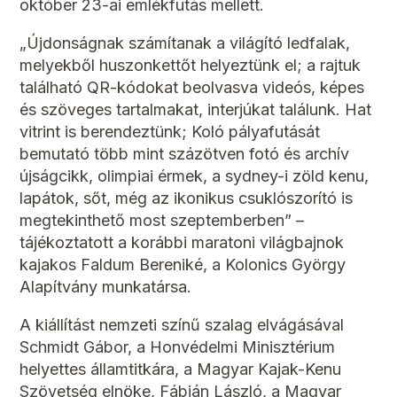
október 23-ai emlékfutás mellett.
„Újdonságnak számítanak a világító ledfalak,
melyekből huszonkettőt helyeztünk el; a rajtuk
található QR-kódokat beolvasva videós, képes
és szöveges tartalmakat, interjúkat találunk. Hat
vitrint is berendeztünk; Koló pályafutását
bemutató több mint százötven fotó és archív
újságcikk, olimpiai érmek, a sydney-i zöld kenu,
lapátok, sőt, még az ikonikus csuklószorító is
megtekinthető most szeptemberben” –
tájékoztatott a korábbi maratoni világbajnok
kajakos Faldum Bereniké, a Kolonics György
Alapítvány munkatársa.
A kiállítást nemzeti színű szalag elvágásával
Schmidt Gábor, a Honvédelmi Minisztérium
helyettes államtitkára, a Magyar Kajak-Kenu
Szövetség elnöke, Fábián László, a Magyar