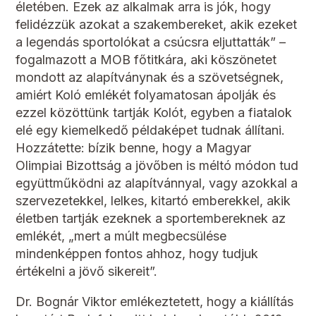
életében. Ezek az alkalmak arra is jók, hogy
felidézzük azokat a szakembereket, akik ezeket
a legendás sportolókat a csúcsra eljuttatták” –
fogalmazott a MOB főtitkára, aki köszönetet
mondott az alapítványnak és a szövetségnek,
amiért Koló emlékét folyamatosan ápolják és
ezzel közöttünk tartják Kolót, egyben a fiatalok
elé egy kiemelkedő példaképet tudnak állítani.
Hozzátette: bízik benne, hogy a Magyar
Olimpiai Bizottság a jövőben is méltó módon tud
együttműködni az alapítvánnyal, vagy azokkal a
szervezetekkel, lelkes, kitartó emberekkel, akik
életben tartják ezeknek a sportembereknek az
emlékét, „mert a múlt megbecsülése
mindenképpen fontos ahhoz, hogy tudjuk
értékelni a jövő sikereit”.
Dr. Bognár Viktor emlékeztetett, hogy a kiállítás