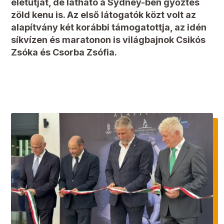
életútját, de látható a Sydney-ben győztes
zöld kenu is. Az első látogatók közt volt az
alapítvány két korábbi támogatottja, az idén
síkvízen és maratonon is világbajnok Csikós
Zsóka és Csorba Zsófia.