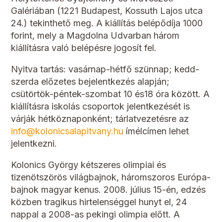
Galériában (1221 Budapest, Kossuth Lajos utca
24.) tekinthető meg. A kiállítás belépődíja 1000
forint, mely a Magdolna Udvarban három
kiállításra való belépésre jogosít fel.
Nyitva tartás: vasárnap-hétfő szünnap; kedd-
szerda előzetes bejelentkezés alapján;
csütörtök-péntek-szombat 10 és18 óra között. A
kiállításra iskolás csoportok jelentkezését is
várják hétköznaponként; tárlatvezetésre az
info@kolonicsalapitvany.hu
ímélcímen lehet
jelentkezni.
Kolonics György kétszeres olimpiai és
tizenötszörös világbajnok, háromszoros Európa-
bajnok magyar kenus. 2008. július 15-én, edzés
közben tragikus hirtelenséggel hunyt el, 24
nappal a 2008-as pekingi olimpia előtt. A