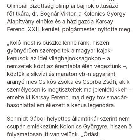
Olimpiai Bizottság olimpiai bajnok öttusázó
főtitkára, dr. Bognár Viktor, a Kolonics György
Alapítvány elnöke és a házigazda Karsay
Ferenc, XXII. kerületi polgármester nyitotta meg.
„Koló most is büszke lenne ránk, hiszen
gyönyörűen szerepeltek a magyar kajak-
kenusok az idei világbajnokságokon – a
nemzetek közt az éremtábla élén végeztünk –,
köztük a síkvízi és maraton vb-n egyaránt
aranyérmes Csikós Zsóka és Csorba Zsófi, akik
személyesen is megtiszteltek ma jelenlétükkel” –
emelte ki Karsay Ferenc, majd egy tövismadár-
hasonlattal emlékezett a kenus legendára.
Schmidt Gábor helyettes államtitkár szerint nem
csupán emlékezünk Kolonics Györgyre, hiszen ő
folyamatosan itt van velünk. „Óriási