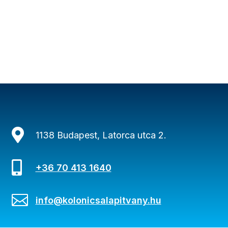

1138 Budapest, Latorca utca 2.

+36 70 413 1640

info@kolonicsalapitvany.hu