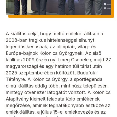
A kiállítás célja, hogy méltó emléket állítson a
2008-ban tragikus hirtelenséggel elhunyt
legendás kenusnak, az olimpiai-, világ- és
Európa-bajnok Kolonics Györgynek. Az első
kiállítás 2009 őszén nyílt meg Csepelen, majd 27
magyarországi és egy határon túli tárlat után
2025 szeptemberében költözött Budafok-
Tétényre. A Kolonics György, a sportlegenda
című kiállítás eddig több, mint húsz településen
mintegy ötvenezer látogatót vonzott. A Kolonics
Alapítvány kiemelt feladata Koló emlékének
megőrzése, aminek leghatékonyabb eszköze az
emlékkiállítás, a július 15-ei emlékevezés és az