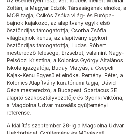
Az eseményen részt vett többek mellett Molnár
Zoltán, a Magyar Edzők Társaságának elnöke, a
MOB tagja, Csikós Zsóka világ- és Európa-
bajnok kajakozó, az alapítvány egyik első
ösztöndíjas támogatottja, Csorba Zsófia
világbajnok kenus, az alapítvány egykori
ösztöndíjas támogatottja, Ludasi Róbert
mesteredző felesége, Erzsébet, valamint Nagy-
Pelsőczi Krisztina, a Kolonics György Általános
Iskola igazgatója, Buday Mátyás, a Csepeli
Kajak-Kenu Egyesület elnöke, Reményi Péter, a
Kolonics Alapítvány kuratóriumi tagja, Dávid
Géza mesteredző, a Budapesti Spartacus SE
alapító szakosztályvezetője és Gyönki Viktória,
a Magdolna Udvar muzeális gyűjteményi
referense.
A kiállítás szeptember 28-ig a Magdolna Udvar
Helytörténeti Gyűjtemény és Művészeti