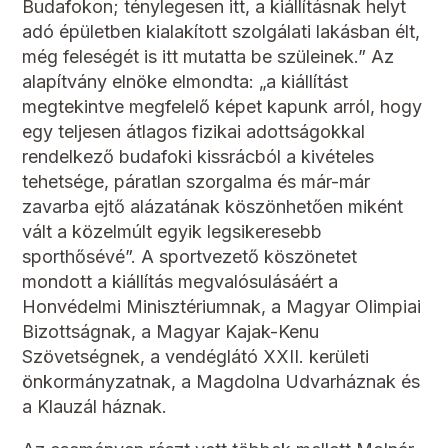
Budafokon; ténylegesen itt, a kiállításnak helyt
adó épületben kialakított szolgálati lakásban élt,
még feleségét is itt mutatta be szüleinek.” Az
alapítvány elnöke elmondta: „a kiállítást
megtekintve megfelelő képet kapunk arról, hogy
egy teljesen átlagos fizikai adottságokkal
rendelkező budafoki kissrácból a kivételes
tehetsége, páratlan szorgalma és már-már
zavarba ejtő alázatának köszönhetően miként
vált a közelmúlt egyik legsikeresebb
sporthősévé”. A sportvezető köszönetet
mondott a kiállítás megvalósulásáért a
Honvédelmi Minisztériumnak, a Magyar Olimpiai
Bizottságnak, a Magyar Kajak-Kenu
Szövetségnek, a vendéglátó XXII. kerületi
önkormányzatnak, a Magdolna Udvarháznak és
a Klauzál háznak.