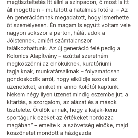
megtiszteltetés itt állni a színpadon, ő most is itt
áll mögöttem – mutatott a hatalmas fotóra. – Az
én generációmnak megadatott, hogy ismerhette
őt személyesen. Én magam is együtt voltam vele
nagyon sokszor a parton, hálát adok a
Jóistennek, amiért számtalanszor
találkozhattunk. Az új generáció felé pedig a
Kolonics Alapítvány – ezúttal szeretném
megköszönni az elnöküknek, kuratóriumi
tagjaiknak, munkatársaiknak – folyamatosan
gondoskodik arról, hogy elküldje azokat az
üzeneteket, amiket mi anno Kolótól kaptunk.
Nekem négy ilyen üzenet mindig eszembe jut: a
kitartás, a szorgalom, az alázat és a mások
tisztelete. Örülök annak, hogy a kajak-kenu
sportágunk ezeket az értékeket hordozza
magában” – emelte ki a szövetség elnöke, majd
köszönetet mondott a házigazda