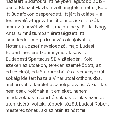
hazatért Budafokra, itt helyben legutóbb 2012-
ben a Klauzál Házban volt megtekinthető. „Koló
itt Budafokon cseperedett, itt járt iskolába – a
testnevelés-tagozatos általános iskola azóta
már az ő nevét viseli –, majd a helyi Budai Nagy
Antal Gimnáziumban érettségizett. Itt
ismerkedett meg a kenuzás alapjaival is,
Nótárius József nevelőedző, majd Ludasi
Róbert mesteredző iránymutatásával a
Budapesti Spartacus SE vízitelepén. Koló
ezeken az utcákon, tereken szemlélődött, az
edzésekről, edzőtáborokból és a versenyekről
sokáig ide tért haza a Vihar utcai otthonukba,
méltán vált a kerület díszpolgárává is. A kiállítás
nem csak Kolónak állít emléket, hanem
mindazoknak a sporttársaknak is, akik ezen az
úton kísérői voltak, többek között Ludasi Róbert
mesteredzőnek, aki szintén itt nőtt fel