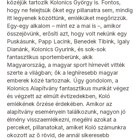
közéjük tartozik Kolonics György is. Fontos,
hogy ne felejtsük őket egy pillanatra sem, mindig
itt legyenek közöttünk, emléküket megőrizzük.
Egy-egy alkalom – mint ez a mai is –, amikor
összejövünk, erősíti azt, hogy volt nekünk egy
Puskásunk, Papp Lacink, Benedek Tibink, Igaly
Dianánk, Kolonics Gyurink, és sok-sok
fantasztikus sportemberünk, akik
Magyarország, a magyar sport hírnevét vitték
szerte a világban; ők a leghíresebb magyar
emberek közé tartoznak. Úgy gondolom, a
Kolonics Alapítvány fantasztikus munkát végez
és végzett az elmúlt évtizedekben, Koló
emlékének őrzése érdekében. Amikor az
alapítvány eseményein találkozunk, nagyon jó
élmény visszaemlékezni, megélni azokat a
perceket, pillanatokat, amiket Koló számunkra
okozott az ő rövid, de annál sikeresebb